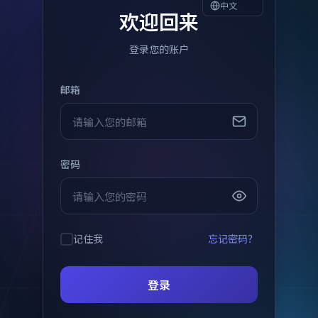
欢迎回来
登录您的账户
邮箱
密码
记住我
忘记密码？
登录